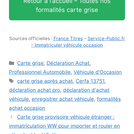
Retour à l’accueil – Toutes nos
formalités carte grise
Sources officielles :
France Titres
–
Service-Public.fr
– Immatriculer véhicule occasion
Catégories
Carte grise
,
Déclaration Achat
,
Professionnel Automobile
,
Véhicule d’Occasion
Étiquettes
carte grise après achat
,
Cerfa 13751
,
déclaration achat pro
,
déclaration d'achat
véhicule
,
enregistrer achat véhicule
,
formalités
achat occasion
Carte grise provisoire véhicule étranger :
immatriculation WW pour importer et rouler en