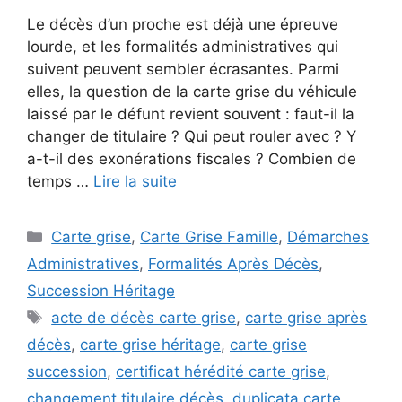
Le décès d’un proche est déjà une épreuve
lourde, et les formalités administratives qui
suivent peuvent sembler écrasantes. Parmi
elles, la question de la carte grise du véhicule
laissé par le défunt revient souvent : faut-il la
changer de titulaire ? Qui peut rouler avec ? Y
a-t-il des exonérations fiscales ? Combien de
temps …
Lire la suite
Catégories
Carte grise
,
Carte Grise Famille
,
Démarches
Administratives
,
Formalités Après Décès
,
Succession Héritage
Étiquettes
acte de décès carte grise
,
carte grise après
décès
,
carte grise héritage
,
carte grise
succession
,
certificat hérédité carte grise
,
changement titulaire décès
,
duplicata carte