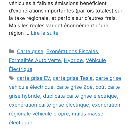
véhicules à faibles émissions bénéficient
d’exonérations importantes (parfois totales) sur
la taxe régionale, et parfois sur d’autres frais.
Mais les règles varient énormément d’une
région …
Lire la suite
Catégories
Carte grise
,
Exonérations Fiscales
,
Formalités Auto Verte
,
Hybride
,
Véhicule
Électrique
Étiquettes
carte grise EV
,
carte grise Tesla
,
carte grise
véhicule électrique
,
carte grise Zoe
,
coût carte
grise hybride
,
duplicata carte grise électrique
,
exonération carte grise électrique
,
exonération
régionale véhicule propre
,
malus masse
électrique