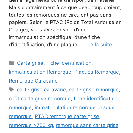
déménagements ou le transport de matériel.
Mais contrairement à ce que beaucoup croient,
toutes les remorques ne circulent pas sans
papiers. Selon le PTAC (Poids Total Autorisé en
Charge), vous avez besoin d’une
immatriculation spécifique, d’une fiche
d’identification, d’une plaque …
Lire la suite
Catégories
Carte grise
,
Fiche Identification
,
Immatriculation Remorque
,
Plaques Remorque
,
Remorque Caravane
Étiquettes
carte grise caravane
,
carte grise remorque
,
coût carte grise remorque
,
fiche identification
remorque
,
immatriculation remorque
,
plaque
remorque
,
PTAC remorque carte grise
,
remorque >750 kg
,
remorque sans carte grise