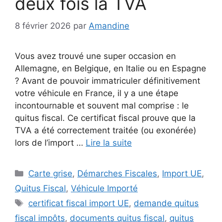
deux fois la TVA
8 février 2026
par
Amandine
Vous avez trouvé une super occasion en
Allemagne, en Belgique, en Italie ou en Espagne
? Avant de pouvoir immatriculer définitivement
votre véhicule en France, il y a une étape
incontournable et souvent mal comprise : le
quitus fiscal. Ce certificat fiscal prouve que la
TVA a été correctement traitée (ou exonérée)
lors de l’import …
Lire la suite
Catégories
Carte grise
,
Démarches Fiscales
,
Import UE
,
Quitus Fiscal
,
Véhicule Importé
Étiquettes
certificat fiscal import UE
,
demande quitus
fiscal impôts
,
documents quitus fiscal
,
quitus