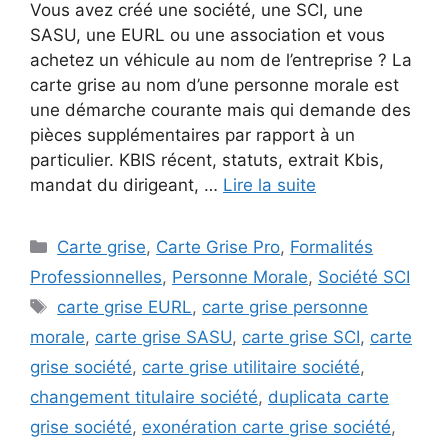
Vous avez créé une société, une SCI, une
SASU, une EURL ou une association et vous
achetez un véhicule au nom de l’entreprise ? La
carte grise au nom d’une personne morale est
une démarche courante mais qui demande des
pièces supplémentaires par rapport à un
particulier. KBIS récent, statuts, extrait Kbis,
mandat du dirigeant, …
Lire la suite
Catégories
Carte grise
,
Carte Grise Pro
,
Formalités
Professionnelles
,
Personne Morale
,
Société SCI
Étiquettes
carte grise EURL
,
carte grise personne
morale
,
carte grise SASU
,
carte grise SCI
,
carte
grise société
,
carte grise utilitaire société
,
changement titulaire société
,
duplicata carte
grise société
,
exonération carte grise société
,