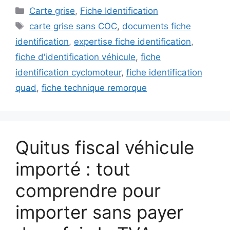
Catégories
Carte grise
,
Fiche Identification
Étiquettes
carte grise sans COC
,
documents fiche
identification
,
expertise fiche identification
,
fiche d'identification véhicule
,
fiche
identification cyclomoteur
,
fiche identification
quad
,
fiche technique remorque
Quitus fiscal véhicule
importé : tout
comprendre pour
importer sans payer