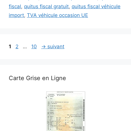
fiscal
,
quitus fiscal gratuit
,
quitus fiscal véhicule
import
,
TVA véhicule occasion UE
Page
Page
Page
1
2
…
10
→
suivant
Carte Grise en Ligne