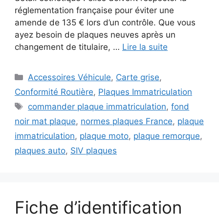
réglementation française pour éviter une
amende de 135 € lors d’un contrôle. Que vous
ayez besoin de plaques neuves après un
changement de titulaire, …
Lire la suite
Catégories
Accessoires Véhicule
,
Carte grise
,
Conformité Routière
,
Plaques Immatriculation
Étiquettes
commander plaque immatriculation
,
fond
noir mat plaque
,
normes plaques France
,
plaque
immatriculation
,
plaque moto
,
plaque remorque
,
plaques auto
,
SIV plaques
Fiche d’identification