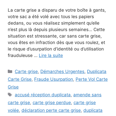
La carte grise a disparu de votre boîte à gants,
votre sac a été volé avec tous les papiers
dedans, ou vous réalisez simplement qu’elle
n’est plus là depuis plusieurs semaines… Cette
situation est stressante, car sans carte grise,
vous êtes en infraction dès que vous roulez, et
le risque d’usurpation d’identité ou d’utilisation
frauduleuse …
Lire la suite
Catégories
Carte grise
,
Démarches Urgentes
,
Duplicata
Carte Grise
,
Fraude Usurpation
,
Perte Vol Carte
Grise
Étiquettes
accusé réception duplicata
,
amende sans
carte grise
,
carte grise perdue
,
carte grise
volée
,
déclaration perte carte grise
,
duplicata