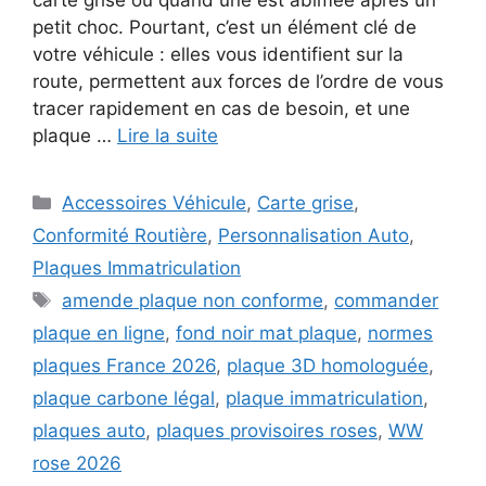
carte grise ou quand une est abîmée après un
petit choc. Pourtant, c’est un élément clé de
votre véhicule : elles vous identifient sur la
route, permettent aux forces de l’ordre de vous
tracer rapidement en cas de besoin, et une
plaque …
Lire la suite
Catégories
Accessoires Véhicule
,
Carte grise
,
Conformité Routière
,
Personnalisation Auto
,
Plaques Immatriculation
Étiquettes
amende plaque non conforme
,
commander
plaque en ligne
,
fond noir mat plaque
,
normes
plaques France 2026
,
plaque 3D homologuée
,
plaque carbone légal
,
plaque immatriculation
,
plaques auto
,
plaques provisoires roses
,
WW
rose 2026