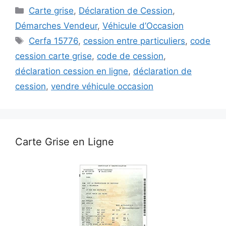
Catégories
Carte grise
,
Déclaration de Cession
,
Démarches Vendeur
,
Véhicule d’Occasion
Étiquettes
Cerfa 15776
,
cession entre particuliers
,
code
cession carte grise
,
code de cession
,
déclaration cession en ligne
,
déclaration de
cession
,
vendre véhicule occasion
Carte Grise en Ligne