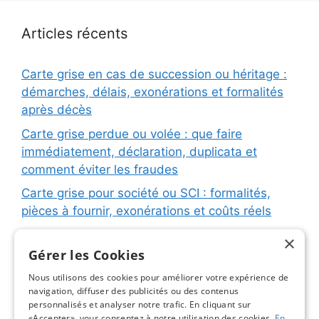
Articles récents
Carte grise en cas de succession ou héritage :
démarches, délais, exonérations et formalités
après décès
Carte grise perdue ou volée : que faire
immédiatement, déclaration, duplicata et
comment éviter les fraudes
Carte grise pour société ou SCI : formalités,
pièces à fournir, exonérations et coûts réels
Carte grise pour remorque ou caravane :
×
immatriculation, fiche d’identification, plaques
Gérer les Cookies
et coûts réels
Nous utilisons des cookies pour améliorer votre expérience de
navigation, diffuser des publicités ou des contenus
Changement de titulaire carte grise : étapes
personnalisés et analyser notre trafic. En cliquant sur
détaillées, coûts réels et astuces pour éviter les
«Accepter», vous consentez à notre utilisation des cookies.
En