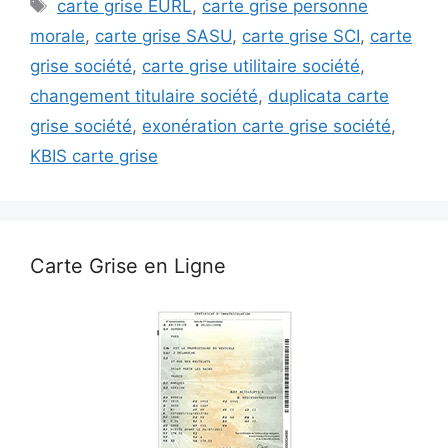
Étiquettes
carte grise EURL
,
carte grise personne
morale
,
carte grise SASU
,
carte grise SCI
,
carte
grise société
,
carte grise utilitaire société
,
changement titulaire société
,
duplicata carte
grise société
,
exonération carte grise société
,
KBIS carte grise
Carte Grise en Ligne