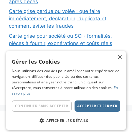
après décès
Carte grise perdue ou volée : que faire
immédiatement, déclaration, duplicata et
comment éviter les fraudes
Carte grise pour société ou SCI : formalités,
pièces à fournir, exonérations et coûts réels
Carte grise pour remorque ou caravane :
×
immatriculation, fiche d’identification, plaques
Gérer les Cookies
et coûts réels
Nous utilisons des cookies pour améliorer votre expérience de
navigation, diffuser des publicités ou des contenus
Changement de titulaire carte grise : étapes
personnalisés et analyser notre trafic. En cliquant sur
détaillées, coûts réels et astuces pour éviter les
«Accepter», vous consentez à notre utilisation des cookies.
En
pièges
savoir plus
CONTINUER SANS ACCEPTER
ACCEPTER ET FERMER
© 2026 Carte Grise en Ligne - Le Blog
• Construit
AFFICHER LES DÉTAILS
avec
GeneratePress