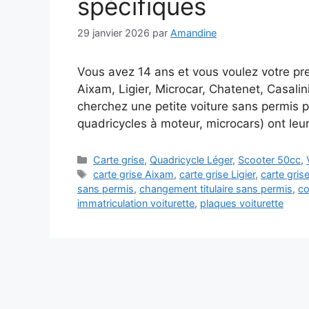
spécifiques
29 janvier 2026
par
Amandine
Vous avez 14 ans et vous voulez votre pre
Aixam, Ligier, Microcar, Chatenet, Casalin
cherchez une petite voiture sans permis po
quadricycles à moteur, microcars) ont le
Catégories
Carte grise
,
Quadricycle Léger
,
Scooter 50cc
,
Étiquettes
carte grise Aixam
,
carte grise Ligier
,
carte gris
sans permis
,
changement titulaire sans permis
,
co
immatriculation voiturette
,
plaques voiturette