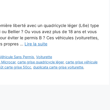
mière liberté avec un quadricycle léger (L6e) type
i ou Bellier ? Ou vous avez plus de 18 ans et vous
ur éviter le permis B ? Ces véhicules (voiturettes,
urs propres …
Lire la suite
Véhicule Sans Permis
,
Voiturette
e Microcar
,
carte grise quadricycle léger
,
carte grise véhicule
ût carte grise 50cc
,
duplicata carte grise voiturette
,