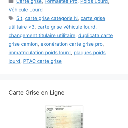
Carte grise
,
Formalités Pro
,
Poids Lourd
,
Véhicule Lourd
Étiquettes
5 t
,
carte grise catégorie N
,
carte grise
utilitaire >3
,
carte grise véhicule lourd
,
changement titulaire utilitaire
,
duplicata carte
grise camion
,
exonération carte grise pro
,
immatriculation poids lourd
,
plaques poids
lourd
,
PTAC carte grise
Carte Grise en Ligne