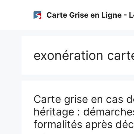
Aller
au
Carte Grise en Ligne - L
contenu
exonération cart
Carte grise en cas 
héritage : démarches
formalités après dé