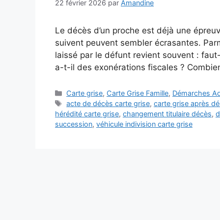
22 février 2026
par
Amandine
Le décès d’un proche est déjà une épreuve
suivent peuvent sembler écrasantes. Parmi
laissé par le défunt revient souvent : faut-
a-t-il des exonérations fiscales ? Comb
Catégories
Carte grise
,
Carte Grise Famille
,
Démarches Adm
Étiquettes
acte de décès carte grise
,
carte grise après d
hérédité carte grise
,
changement titulaire décès
,
d
succession
,
véhicule indivision carte grise