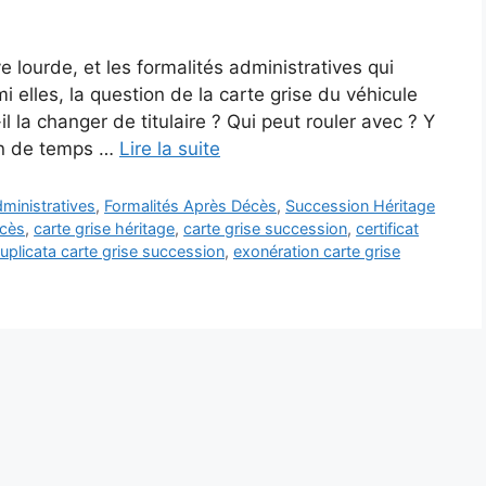
 lourde, et les formalités administratives qui
 elles, la question de la carte grise du véhicule
il la changer de titulaire ? Qui peut rouler avec ? Y
ien de temps …
Lire la suite
inistratives
,
Formalités Après Décès
,
Succession Héritage
écès
,
carte grise héritage
,
carte grise succession
,
certificat
uplicata carte grise succession
,
exonération carte grise