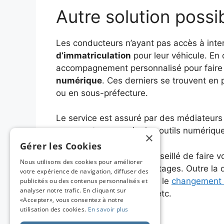
Autre solution possi
Les conducteurs n’ayant pas accès à inte
d’immatriculation
pour leur véhicule. En d
accompagnement personnalisé pour fair
numérique
. Ces derniers se trouvent en
ou en sous-préfecture.
Le service est assuré par des médiateurs 
ne savent pas manier les outils numériqu
×
Gérer les Cookies
Par conséquent, il est conseillé de faire v
Nous utilisons des cookies pour améliorer
profiter de plusieurs avantages. Outre l
votre expérience de navigation, diffuser des
aussi demander, en ligne, le
changement de
publicités ou des contenus personnalisés et
analyser notre trafic. En cliquant sur
duplicata de carte grise, etc.
«Accepter», vous consentez à notre
utilisation des cookies.
En savoir plus
Catégories
Non classé