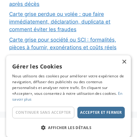
après décès
Carte grise perdue ou volée : que faire
immédiatement, déclaration, duplicata et
comment éviter les fraudes
Carte grise pour société ou SCI : formalités,
pièces à fournir, exonérations et coûts réels
Carte grise pour remorque ou caravane :
×
immatriculation, fiche d’identification, plaques
Gérer les Cookies
et coûts réels
Nous utilisons des cookies pour améliorer votre expérience de
navigation, diffuser des publicités ou des contenus
Changement de titulaire carte grise : étapes
personnalisés et analyser notre trafic. En cliquant sur
détaillées, coûts réels et astuces pour éviter les
«Accepter», vous consentez à notre utilisation des cookies.
En
pièges
savoir plus
CONTINUER SANS ACCEPTER
ACCEPTER ET FERMER
© 2026 Carte Grise en Ligne - Le Blog
• Construit
AFFICHER LES DÉTAILS
avec
GeneratePress