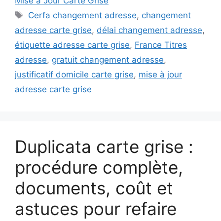
Mise à Jour Carte Grise
Étiquettes
Cerfa changement adresse
,
changement
adresse carte grise
,
délai changement adresse
,
étiquette adresse carte grise
,
France Titres
adresse
,
gratuit changement adresse
,
justificatif domicile carte grise
,
mise à jour
adresse carte grise
Duplicata carte grise :
procédure complète,
documents, coût et
astuces pour refaire