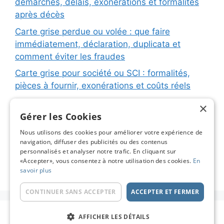
démarches, délais, exonérations et formalités
après décès
Carte grise perdue ou volée : que faire
immédiatement, déclaration, duplicata et
comment éviter les fraudes
Carte grise pour société ou SCI : formalités,
pièces à fournir, exonérations et coûts réels
Carte grise pour remorque ou caravane :
×
immatriculation, fiche d’identification, plaques
Gérer les Cookies
et coûts réels
Nous utilisons des cookies pour améliorer votre expérience de
navigation, diffuser des publicités ou des contenus
Changement de titulaire carte grise : étapes
personnalisés et analyser notre trafic. En cliquant sur
détaillées, coûts réels et astuces pour éviter les
«Accepter», vous consentez à notre utilisation des cookies.
En
pièges
savoir plus
CONTINUER SANS ACCEPTER
ACCEPTER ET FERMER
© 2026 Carte Grise en Ligne - Le Blog
• Construit
AFFICHER LES DÉTAILS