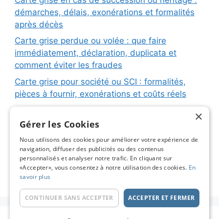
démarches, délais, exonérations et formalités
après décès
Carte grise perdue ou volée : que faire
immédiatement, déclaration, duplicata et
comment éviter les fraudes
Carte grise pour société ou SCI : formalités,
pièces à fournir, exonérations et coûts réels
Carte grise pour remorque ou caravane :
×
immatriculation, fiche d’identification, plaques
Gérer les Cookies
et coûts réels
Nous utilisons des cookies pour améliorer votre expérience de
navigation, diffuser des publicités ou des contenus
Changement de titulaire carte grise : étapes
personnalisés et analyser notre trafic. En cliquant sur
détaillées, coûts réels et astuces pour éviter les
«Accepter», vous consentez à notre utilisation des cookies.
En
pièges
savoir plus
CONTINUER SANS ACCEPTER
ACCEPTER ET FERMER