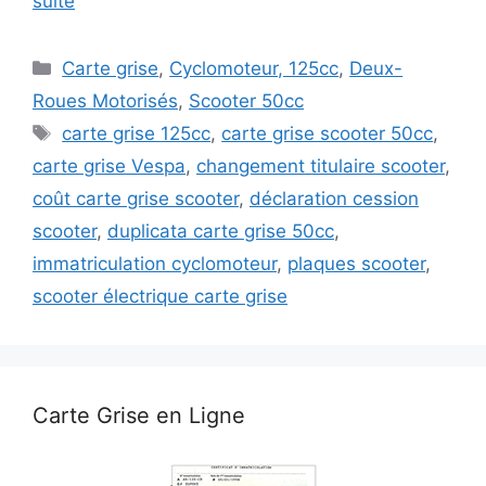
suite
Catégories
Carte grise
,
Cyclomoteur, 125cc
,
Deux-
Roues Motorisés
,
Scooter 50cc
Étiquettes
carte grise 125cc
,
carte grise scooter 50cc
,
carte grise Vespa
,
changement titulaire scooter
,
coût carte grise scooter
,
déclaration cession
scooter
,
duplicata carte grise 50cc
,
immatriculation cyclomoteur
,
plaques scooter
,
scooter électrique carte grise
Carte Grise en Ligne