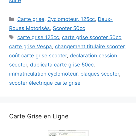
suite
Catégories
Carte grise
,
Cyclomoteur, 125cc
,
Deux-
Roues Motorisés
,
Scooter 50cc
Étiquettes
carte grise 125cc
,
carte grise scooter 50cc
,
carte grise Vespa
,
changement titulaire scooter
,
coût carte grise scooter
,
déclaration cession
scooter
,
duplicata carte grise 50cc
,
immatriculation cyclomoteur
,
plaques scooter
,
scooter électrique carte grise
Carte Grise en Ligne