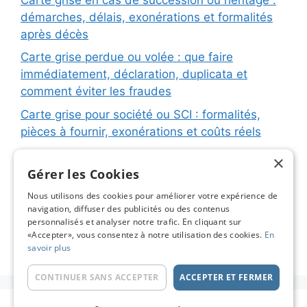
démarches, délais, exonérations et formalités
après décès
Carte grise perdue ou volée : que faire
immédiatement, déclaration, duplicata et
comment éviter les fraudes
Carte grise pour société ou SCI : formalités,
pièces à fournir, exonérations et coûts réels
Carte grise pour remorque ou caravane :
×
immatriculation, fiche d’identification, plaques
Gérer les Cookies
et coûts réels
Nous utilisons des cookies pour améliorer votre expérience de
navigation, diffuser des publicités ou des contenus
Changement de titulaire carte grise : étapes
personnalisés et analyser notre trafic. En cliquant sur
détaillées, coûts réels et astuces pour éviter les
«Accepter», vous consentez à notre utilisation des cookies.
En
pièges
savoir plus
CONTINUER SANS ACCEPTER
ACCEPTER ET FERMER