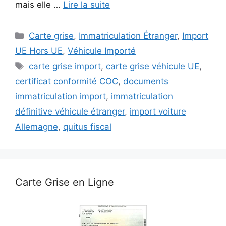
mais elle …
Lire la suite
Catégories
Carte grise
,
Immatriculation Étranger
,
Import
UE Hors UE
,
Véhicule Importé
Étiquettes
carte grise import
,
carte grise véhicule UE
,
certificat conformité COC
,
documents
immatriculation import
,
immatriculation
définitive véhicule étranger
,
import voiture
Allemagne
,
quitus fiscal
Carte Grise en Ligne