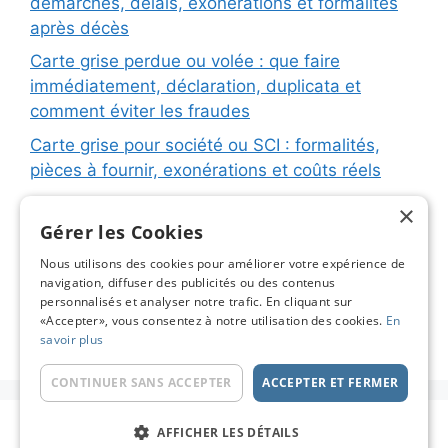
démarches, délais, exonérations et formalités
après décès
Carte grise perdue ou volée : que faire
immédiatement, déclaration, duplicata et
comment éviter les fraudes
Carte grise pour société ou SCI : formalités,
pièces à fournir, exonérations et coûts réels
Carte grise pour remorque ou caravane :
×
immatriculation, fiche d’identification, plaques
Gérer les Cookies
et coûts réels
Nous utilisons des cookies pour améliorer votre expérience de
navigation, diffuser des publicités ou des contenus
Changement de titulaire carte grise : étapes
personnalisés et analyser notre trafic. En cliquant sur
détaillées, coûts réels et astuces pour éviter les
«Accepter», vous consentez à notre utilisation des cookies.
En
pièges
savoir plus
CONTINUER SANS ACCEPTER
ACCEPTER ET FERMER
© 2026 Carte Grise en Ligne - Le Blog
• Construit
AFFICHER LES DÉTAILS