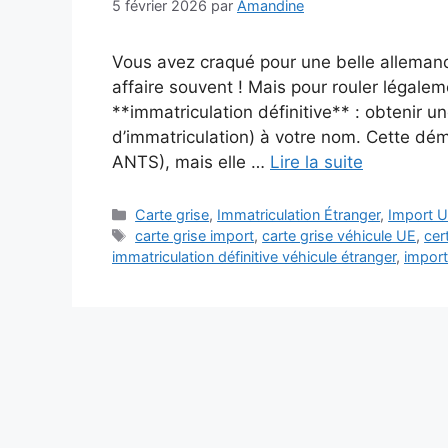
5 février 2026
par
Amandine
Vous avez craqué pour une belle allemand
affaire souvent ! Mais pour rouler légaleme
**immatriculation définitive** : obtenir un
d’immatriculation) à votre nom. Cette dém
ANTS), mais elle …
Lire la suite
Catégories
Carte grise
,
Immatriculation Étranger
,
Import 
Étiquettes
carte grise import
,
carte grise véhicule UE
,
cer
immatriculation définitive véhicule étranger
,
import