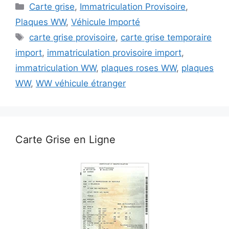
Catégories
Carte grise
,
Immatriculation Provisoire
,
Plaques WW
,
Véhicule Importé
Étiquettes
carte grise provisoire
,
carte grise temporaire
import
,
immatriculation provisoire import
,
immatriculation WW
,
plaques roses WW
,
plaques
WW
,
WW véhicule étranger
Carte Grise en Ligne