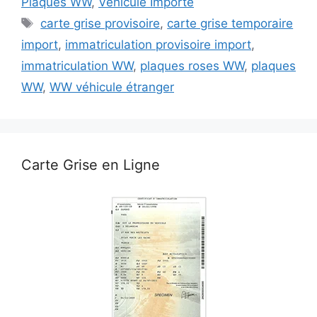
Plaques WW
,
Véhicule Importé
Étiquettes
carte grise provisoire
,
carte grise temporaire
import
,
immatriculation provisoire import
,
immatriculation WW
,
plaques roses WW
,
plaques
WW
,
WW véhicule étranger
Carte Grise en Ligne