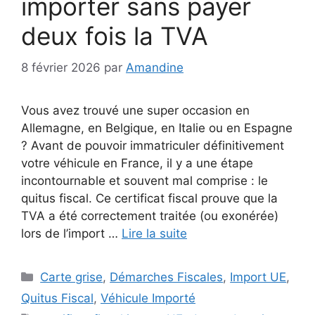
importer sans payer
deux fois la TVA
8 février 2026
par
Amandine
Vous avez trouvé une super occasion en
Allemagne, en Belgique, en Italie ou en Espagne
? Avant de pouvoir immatriculer définitivement
votre véhicule en France, il y a une étape
incontournable et souvent mal comprise : le
quitus fiscal. Ce certificat fiscal prouve que la
TVA a été correctement traitée (ou exonérée)
lors de l’import …
Lire la suite
Catégories
Carte grise
,
Démarches Fiscales
,
Import UE
,
Quitus Fiscal
,
Véhicule Importé