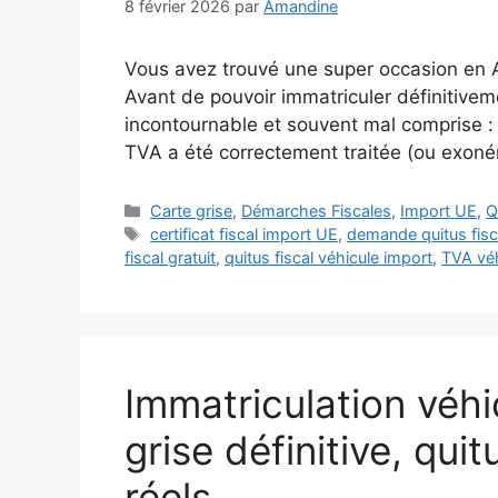
8 février 2026
par
Amandine
Vous avez trouvé une super occasion en A
Avant de pouvoir immatriculer définitiveme
incontournable et souvent mal comprise : le
TVA a été correctement traitée (ou exonér
Catégories
Carte grise
,
Démarches Fiscales
,
Import UE
,
Q
Étiquettes
certificat fiscal import UE
,
demande quitus fisc
fiscal gratuit
,
quitus fiscal véhicule import
,
TVA vé
Immatriculation véhi
grise définitive, qui
réels