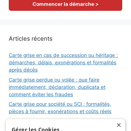
Commencer la démarche >
Articles récents
Carte grise en cas de succession ou héritage :
démarches, délais, exonérations et formalités
après décès
Carte grise perdue ou volée : que faire
immédiatement, déclaration, duplicata et
comment éviter les fraudes
Carte grise pour société ou SCI : formalités,
pièces à fournir, exonérations et coûts réels
Carte grise pour remorque ou caravane :
×
immatriculation, fiche d’identification, plaques
Gérer les Cookies