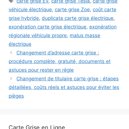
carte grise EV
,
carte grise Tesla
,
carte grise
véhicule électrique
,
carte grise Zoe
,
coût carte
grise hybride
,
duplicata carte grise électrique
,
exonération carte grise électrique
,
exonération
régionale véhicule propre
,
malus masse
électrique
Changement d’adresse carte grise :
procédure complète, gratuité, documents et
astuces pour rester en règle
Changement de titulaire carte grise : étapes
détaillées, coûts réels et astuces pour éviter les
pièges
Carte Grise en Ligne