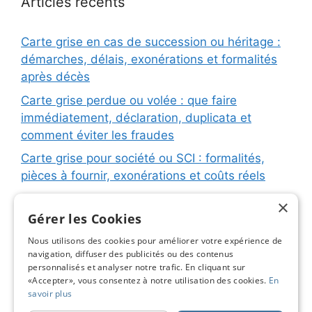
Articles récents
Carte grise en cas de succession ou héritage :
démarches, délais, exonérations et formalités
après décès
Carte grise perdue ou volée : que faire
immédiatement, déclaration, duplicata et
comment éviter les fraudes
Carte grise pour société ou SCI : formalités,
pièces à fournir, exonérations et coûts réels
Carte grise pour remorque ou caravane :
×
immatriculation, fiche d’identification, plaques
Gérer les Cookies
et coûts réels
Nous utilisons des cookies pour améliorer votre expérience de
navigation, diffuser des publicités ou des contenus
Changement de titulaire carte grise : étapes
personnalisés et analyser notre trafic. En cliquant sur
détaillées, coûts réels et astuces pour éviter les
«Accepter», vous consentez à notre utilisation des cookies.
En
pièges
savoir plus