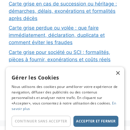
Carte grise en cas de succession ou héritage :
démarches, délais, exonérations et formalités
après décès
Carte grise perdue ou volée : que faire
immédiatement, déclaration, duplicata et
comment éviter les fraudes
Carte grise pour société ou SCI : formalités,
pièces à fournir, exonérations et coûts réels
Carte grise pour remorque ou caravane :
×
immatriculation, fiche d’identification, plaques
Gérer les Cookies
et coûts réels
Nous utilisons des cookies pour améliorer votre expérience de
navigation, diffuser des publicités ou des contenus
Changement de titulaire carte grise : étapes
personnalisés et analyser notre trafic. En cliquant sur
détaillées, coûts réels et astuces pour éviter les
«Accepter», vous consentez à notre utilisation des cookies.
En
pièges
savoir plus
CONTINUER SANS ACCEPTER
ACCEPTER ET FERMER