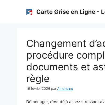
Aller
au
Carte Grise en Ligne - L
contenu
Changement d’adr
procédure complè
documents et ast
règle
16 février 2026
par
Amandine
Déménager, c’est déjà assez stressant ave