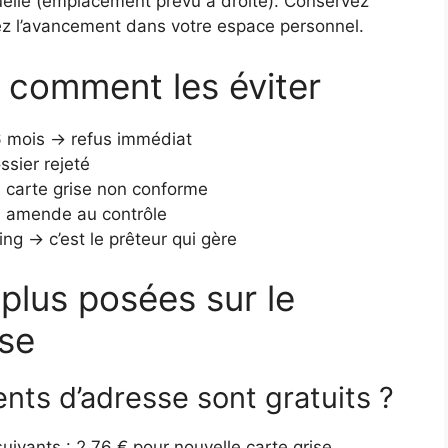
ctuelle (emplacement prévu à droite). Conservez
vez l’avancement dans votre espace personnel.
t comment les éviter
 6 mois → refus immédiat
sier rejeté
 → carte grise non conforme
→ amende au contrôle
ng → c’est le prêteur qui gère
plus posées sur le
se
ts d’adresse sont gratuits ?
suivants : 2,76 € pour nouvelle carte grise.