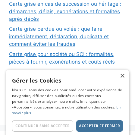
Carte grise en cas de succession ou héritage :
démarches, délais, exonérations et formalités
après décès
Carte grise perdue ou volée : que faire
immédiatement, déclaration, duplicata et
comment éviter les fraudes
Carte grise pour société ou SCI : formalités,
pièces à fournir, exonérations et coûts réels
Carte grise pour remorque ou caravane :
×
immatriculation, fiche d’identification, plaques
Gérer les Cookies
et coûts réels
Nous utilisons des cookies pour améliorer votre expérience de
navigation, diffuser des publicités ou des contenus
Changement de titulaire carte grise : étapes
personnalisés et analyser notre trafic. En cliquant sur
détaillées, coûts réels et astuces pour éviter les
«Accepter», vous consentez à notre utilisation des cookies.
En
pièges
savoir plus
CONTINUER SANS ACCEPTER
ACCEPTER ET FERMER