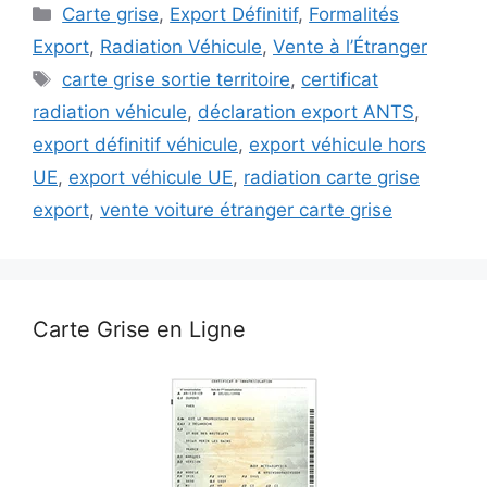
Catégories
Carte grise
,
Export Définitif
,
Formalités
Export
,
Radiation Véhicule
,
Vente à l’Étranger
Étiquettes
carte grise sortie territoire
,
certificat
radiation véhicule
,
déclaration export ANTS
,
export définitif véhicule
,
export véhicule hors
UE
,
export véhicule UE
,
radiation carte grise
export
,
vente voiture étranger carte grise
Carte Grise en Ligne