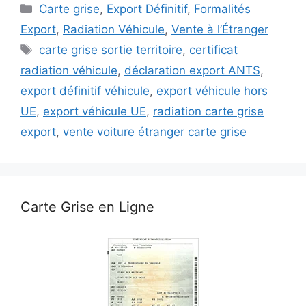
Catégories
Carte grise
,
Export Définitif
,
Formalités
Export
,
Radiation Véhicule
,
Vente à l’Étranger
Étiquettes
carte grise sortie territoire
,
certificat
radiation véhicule
,
déclaration export ANTS
,
export définitif véhicule
,
export véhicule hors
UE
,
export véhicule UE
,
radiation carte grise
export
,
vente voiture étranger carte grise
Carte Grise en Ligne