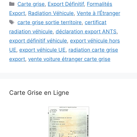
Catégories
Carte grise
,
Export Définitif
,
Formalités
Export
,
Radiation Véhicule
,
Vente à l’Étranger
Étiquettes
carte grise sortie territoire
,
certificat
radiation véhicule
,
déclaration export ANTS
,
export définitif véhicule
,
export véhicule hors
UE
,
export véhicule UE
,
radiation carte grise
export
,
vente voiture étranger carte grise
Carte Grise en Ligne