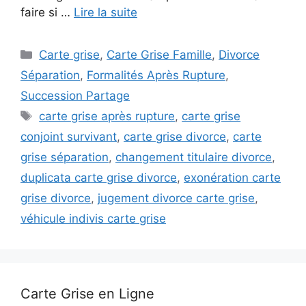
faire si …
Lire la suite
Catégories
Carte grise
,
Carte Grise Famille
,
Divorce
Séparation
,
Formalités Après Rupture
,
Succession Partage
Étiquettes
carte grise après rupture
,
carte grise
conjoint survivant
,
carte grise divorce
,
carte
grise séparation
,
changement titulaire divorce
,
duplicata carte grise divorce
,
exonération carte
grise divorce
,
jugement divorce carte grise
,
véhicule indivis carte grise
Carte Grise en Ligne