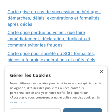
Carte grise en cas de succession ou héritage :
démarches, délais, exonérations et formalités
après décès
Carte grise perdue ou volée : que faire
immédiatement, déclaration, duplicata et
comment éviter les fraudes
Carte grise pour société ou SCI : formalités,
pièces à fournir, exonérations et coûts réels
Carte grise pour remorque ou caravane :
×
immatriculation, fiche d’identification, plaques
Gérer les Cookies
et coûts réels
Nous utilisons des cookies pour améliorer votre expérience de
navigation, diffuser des publicités ou des contenus
Changement de titulaire carte grise : étapes
personnalisés et analyser notre trafic. En cliquant sur
détaillées, coûts réels et astuces pour éviter les
«Accepter», vous consentez à notre utilisation des cookies.
En
pièges
savoir plus