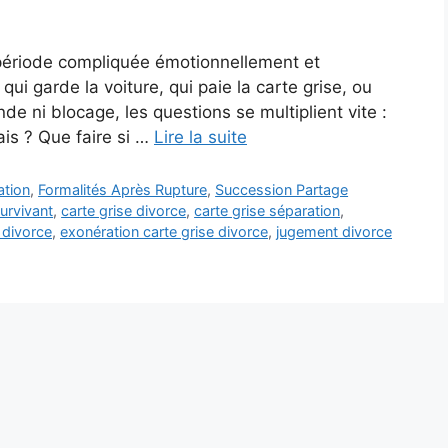
 période compliquée émotionnellement et
qui garde la voiture, qui paie la carte grise, ou
e ni blocage, les questions se multiplient vite :
rais ? Que faire si …
Lire la suite
ation
,
Formalités Après Rupture
,
Succession Partage
survivant
,
carte grise divorce
,
carte grise séparation
,
 divorce
,
exonération carte grise divorce
,
jugement divorce