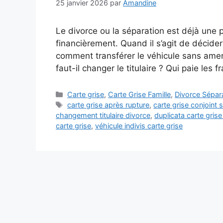
25 janvier 2026
par
Amandine
Le divorce ou la séparation est déjà une
financièrement. Quand il s’agit de décider 
comment transférer le véhicule sans amend
faut-il changer le titulaire ? Qui paie les f
Catégories
Carte grise
,
Carte Grise Famille
,
Divorce Sépar
Étiquettes
carte grise après rupture
,
carte grise conjoint 
changement titulaire divorce
,
duplicata carte grise
carte grise
,
véhicule indivis carte grise