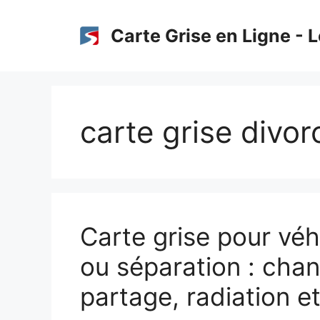
Aller
au
Carte Grise en Ligne - L
contenu
carte grise divor
Carte grise pour véh
ou séparation : chan
partage, radiation e