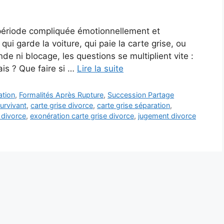
 période compliquée émotionnellement et
qui garde la voiture, qui paie la carte grise, ou
e ni blocage, les questions se multiplient vite :
rais ? Que faire si …
Lire la suite
ation
,
Formalités Après Rupture
,
Succession Partage
survivant
,
carte grise divorce
,
carte grise séparation
,
 divorce
,
exonération carte grise divorce
,
jugement divorce