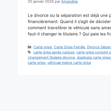
25 janvier 2026
par
Amandine
Le divorce ou la séparation est déjà une
financièrement. Quand il s’agit de décider 
comment transférer le véhicule sans amend
faut-il changer le titulaire ? Qui paie les f
Catégories
Carte grise
,
Carte Grise Famille
,
Divorce Sépar
Étiquettes
carte grise après rupture
,
carte grise conjoint 
changement titulaire divorce
,
duplicata carte grise
carte grise
,
véhicule indivis carte grise