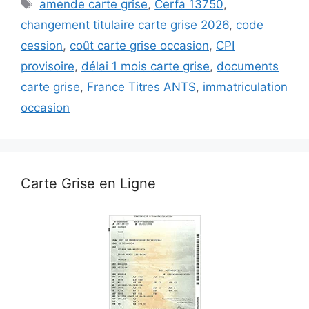
Étiquettes
amende carte grise
,
Cerfa 13750
,
changement titulaire carte grise 2026
,
code
cession
,
coût carte grise occasion
,
CPI
provisoire
,
délai 1 mois carte grise
,
documents
carte grise
,
France Titres ANTS
,
immatriculation
occasion
Carte Grise en Ligne