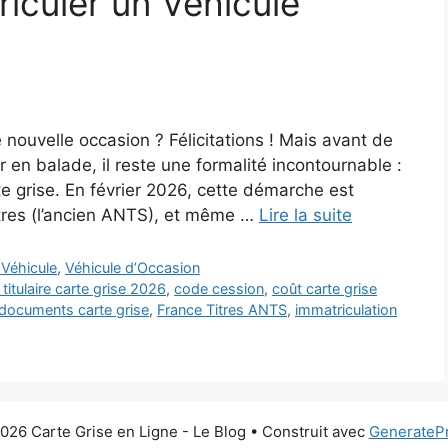
iculer un Véhicule
 nouvelle occasion ? Félicitations ! Mais avant de
r en balade, il reste une formalité incontournable :
rte grise. En février 2026, cette démarche est
tres (l’ancien ANTS), et même …
Lire la suite
Véhicule
,
Véhicule d’Occasion
itulaire carte grise 2026
,
code cession
,
coût carte grise
documents carte grise
,
France Titres ANTS
,
immatriculation
026 Carte Grise en Ligne - Le Blog
• Construit avec
GenerateP