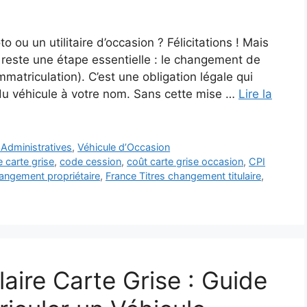
 ou un utilitaire d’occasion ? Félicitations ! Mais
l reste une étape essentielle : le changement de
’immatriculation). C’est une obligation légale qui
é du véhicule à votre nom. Sans cette mise …
Lire la
Administratives
,
Véhicule d’Occasion
 carte grise
,
code cession
,
coût carte grise occasion
,
CPI
ngement propriétaire
,
France Titres changement titulaire
,
aire Carte Grise : Guide