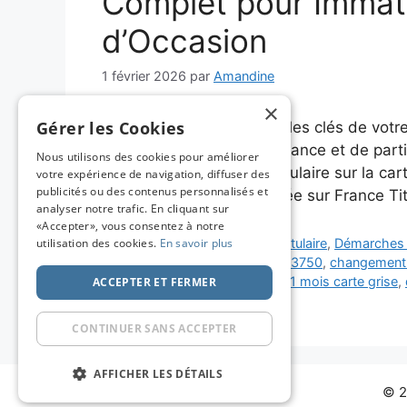
Complet pour Immatr
d’Occasion
1 février 2026
par
Amandine
×
Gérer les Cookies
Vous venez de récupérer les clés de votre
coller votre vignette assurance et de parti
Nous utilisons des cookies pour améliorer
faire le changement de titulaire sur la ca
votre expérience de navigation, diffuser des
publicités ou des contenus personnalisés et
entièrement dématérialisée sur France Ti
analyser notre trafic. En cliquant sur
«Accepter», vous consentez à notre
Catégories
utilisation des cookies.
En savoir plus
Carte grise
,
Changement Titulaire
,
Démarches 
Étiquettes
amende carte grise
,
Cerfa 13750
,
changement t
occasion
,
CPI provisoire
,
délai 1 mois carte grise
,
ACCEPTER ET FERMER
occasion
CONTINUER SANS ACCEPTER
AFFICHER LES DÉTAILS
© 2