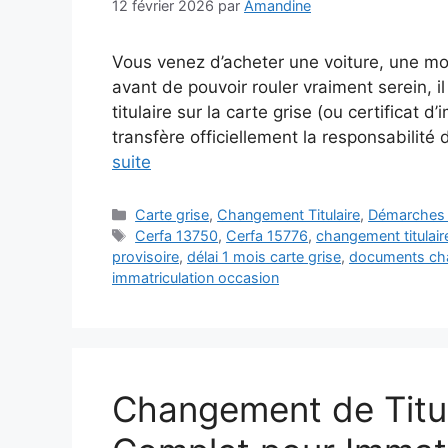
12 février 2026
par
Amandine
Vous venez d’acheter une voiture, une moto
avant de pouvoir rouler vraiment serein, i
titulaire sur la carte grise (ou certificat d
transfère officiellement la responsabilit
suite
Catégories
Carte grise
,
Changement Titulaire
,
Démarches 
Étiquettes
Cerfa 13750
,
Cerfa 15776
,
changement titulaire
provisoire
,
délai 1 mois carte grise
,
documents cha
immatriculation occasion
Changement de Titul