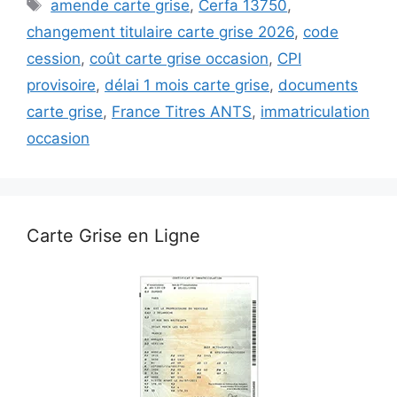
Étiquettes
amende carte grise
,
Cerfa 13750
,
changement titulaire carte grise 2026
,
code
cession
,
coût carte grise occasion
,
CPI
provisoire
,
délai 1 mois carte grise
,
documents
carte grise
,
France Titres ANTS
,
immatriculation
occasion
Carte Grise en Ligne