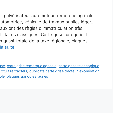
, pulvérisateur automoteur, remorque agricole,
tomotrice, véhicule de travaux publics léger…
aux ont des règles d’immatriculation très
tilitaires classiques. Carte grise catégorie T
on quasi-totale de la taxe régionale, plaques
la suite
use
,
carte grise remorque agricole
,
carte grise télescopique
itulaire tracteur
,
duplicata carte grise tracteur
,
exonération
ole
,
plaques agricoles jaunes