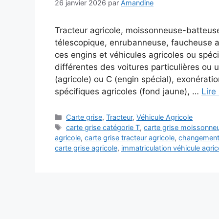
26 janvier 2026
par
Amandine
Tracteur agricole, moissonneuse-batteuse
télescopique, enrubanneuse, faucheuse au
ces engins et véhicules agricoles ou spéci
différentes des voitures particulières ou u
(agricole) ou C (engin spécial), exonérati
spécifiques agricoles (fond jaune), …
Lire 
Catégories
Carte grise
,
Tracteur
,
Véhicule Agricole
Étiquettes
carte grise catégorie T
,
carte grise moissonne
agricole
,
carte grise tracteur agricole
,
changement t
carte grise agricole
,
immatriculation véhicule agric