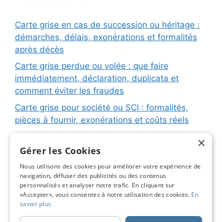
Carte grise en cas de succession ou héritage :
démarches, délais, exonérations et formalités
après décès
Carte grise perdue ou volée : que faire
immédiatement, déclaration, duplicata et
comment éviter les fraudes
Carte grise pour société ou SCI : formalités,
pièces à fournir, exonérations et coûts réels
Carte grise pour remorque ou caravane :
×
immatriculation, fiche d’identification, plaques
Gérer les Cookies
et coûts réels
Nous utilisons des cookies pour améliorer votre expérience de
navigation, diffuser des publicités ou des contenus
Changement de titulaire carte grise : étapes
personnalisés et analyser notre trafic. En cliquant sur
détaillées, coûts réels et astuces pour éviter les
«Accepter», vous consentez à notre utilisation des cookies.
En
pièges
savoir plus