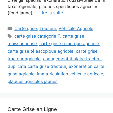
C (engin spécial), exonération quasi-totale de la
taxe régionale, plaques spécifiques agricoles
(fond jaune), …
Lire la suite
Catégories
Carte grise
,
Tracteur
,
Véhicule Agricole
Étiquettes
carte grise catégorie T
,
carte grise
moissonneuse
,
carte grise remorque agricole
,
carte grise télescopique agricole
,
carte grise
tracteur agricole
,
changement titulaire tracteur
,
duplicata carte grise tracteur
,
exonération carte
grise agricole
,
immatriculation véhicule agricole
,
plaques agricoles jaunes
Carte Grise en Ligne