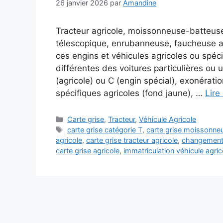
26 janvier 2026
par
Amandine
Tracteur agricole, moissonneuse-batteuse
télescopique, enrubanneuse, faucheuse au
ces engins et véhicules agricoles ou spéci
différentes des voitures particulières ou u
(agricole) ou C (engin spécial), exonérati
spécifiques agricoles (fond jaune), …
Lire 
Catégories
Carte grise
,
Tracteur
,
Véhicule Agricole
Étiquettes
carte grise catégorie T
,
carte grise moissonne
agricole
,
carte grise tracteur agricole
,
changement t
carte grise agricole
,
immatriculation véhicule agric