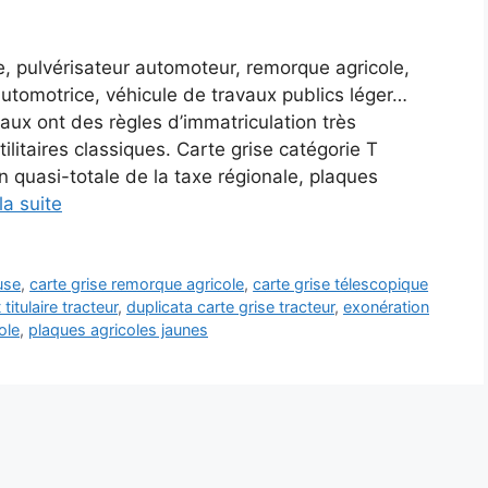
, pulvérisateur automoteur, remorque agricole,
tomotrice, véhicule de travaux publics léger…
aux ont des règles d’immatriculation très
tilitaires classiques. Carte grise catégorie T
on quasi-totale de la taxe régionale, plaques
la suite
use
,
carte grise remorque agricole
,
carte grise télescopique
itulaire tracteur
,
duplicata carte grise tracteur
,
exonération
ole
,
plaques agricoles jaunes