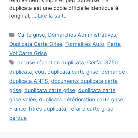
relativement simple et peu coûteuse. Le
duplicata est une copie officielle identique à
l’original, …
Lire la suite
Catégories
Carte grise
,
Démarches Administratives
,
Duplicata Carte Grise
,
Formalités Auto
,
Perte
Vol Carte Grise
Étiquettes
accusé réception duplicata
,
Cerfa 13750
duplicata
,
coût duplicata carte grise
,
demande
duplicata ANTS
,
documents duplicata carte
grise
,
duplicata carte grise
,
duplicata carte
grise volée
,
duplicata détérioration carte grise
,
France Titres duplicata
,
refaire carte grise
perdue