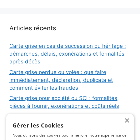
Articles récents
Carte grise en cas de succession ou héritage :
démarches, délais, exonérations et formalités
après décès
Carte grise perdue ou volée : que faire
immédiatement, déclaration, duplicata et
comment éviter les fraudes
Carte grise pour société ou SCI : formalités,
pièces à fournir, exonérations et coûts réels
Carte grise pour remorque ou caravane :
×
immatriculation, fiche d’identification, plaques
Gérer les Cookies
et coûts réels
Nous utilisons des cookies pour améliorer votre expérience de