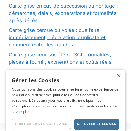
Carte grise en cas de succession ou héritage :
démarches, délais, exonérations et formalités
après décès
Carte grise perdue ou volée : que faire
immédiatement, déclaration, duplicata et
comment éviter les fraudes
Carte grise pour société ou SCI : formalités,
pièces à fournir, exonérations et coûts réels
Carte grise pour remorque ou caravane :
×
immatriculation, fiche d’identification, plaques
Gérer les Cookies
et coûts réels
Nous utilisons des cookies pour améliorer votre expérience de
navigation, diffuser des publicités ou des contenus
Changement de titulaire carte grise : étapes
personnalisés et analyser notre trafic. En cliquant sur
détaillées, coûts réels et astuces pour éviter les
«Accepter», vous consentez à notre utilisation des cookies.
En
pièges
savoir plus
CONTINUER SANS ACCEPTER
ACCEPTER ET FERMER