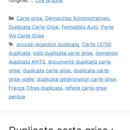
l’original, …
Lire la suite
Catégories
Carte grise
,
Démarches Administratives
,
Duplicata Carte Grise
,
Formalités Auto
,
Perte
Vol Carte Grise
Étiquettes
accusé réception duplicata
,
Cerfa 13750
duplicata
,
coût duplicata carte grise
,
demande
duplicata ANTS
,
documents duplicata carte
grise
,
duplicata carte grise
,
duplicata carte
grise volée
,
duplicata détérioration carte grise
,
France Titres duplicata
,
refaire carte grise
perdue