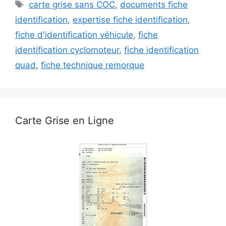
Étiquettes
carte grise sans COC
,
documents fiche
identification
,
expertise fiche identification
,
fiche d'identification véhicule
,
fiche
identification cyclomoteur
,
fiche identification
quad
,
fiche technique remorque
Carte Grise en Ligne