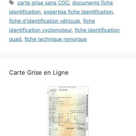
Étiquettes
carte grise sans COC
,
documents fiche
identification
,
expertise fiche identification
,
fiche d'identification véhicule
,
fiche
identification cyclomoteur
,
fiche identification
quad
,
fiche technique remorque
Carte Grise en Ligne