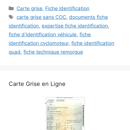
Catégories
Carte grise
,
Fiche Identification
Étiquettes
carte grise sans COC
,
documents fiche
identification
,
expertise fiche identification
,
fiche d'identification véhicule
,
fiche
identification cyclomoteur
,
fiche identification
quad
,
fiche technique remorque
Carte Grise en Ligne