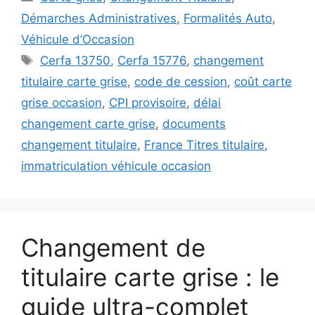
Démarches Administratives
,
Formalités Auto
,
Véhicule d’Occasion
Étiquettes
Cerfa 13750
,
Cerfa 15776
,
changement
titulaire carte grise
,
code de cession
,
coût carte
grise occasion
,
CPI provisoire
,
délai
changement carte grise
,
documents
changement titulaire
,
France Titres titulaire
,
immatriculation véhicule occasion
Changement de
titulaire carte grise : le
guide ultra-complet