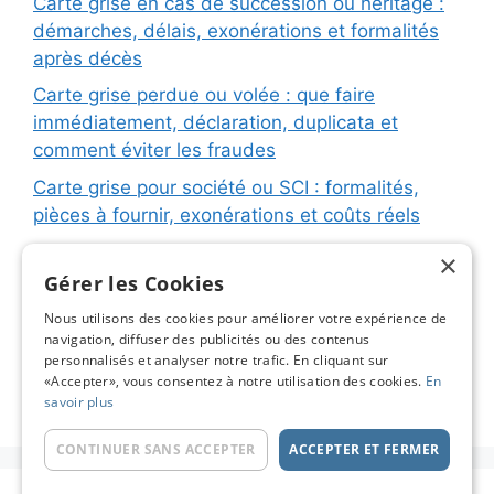
Carte grise en cas de succession ou héritage :
démarches, délais, exonérations et formalités
après décès
Carte grise perdue ou volée : que faire
immédiatement, déclaration, duplicata et
comment éviter les fraudes
Carte grise pour société ou SCI : formalités,
pièces à fournir, exonérations et coûts réels
Carte grise pour remorque ou caravane :
×
immatriculation, fiche d’identification, plaques
Gérer les Cookies
et coûts réels
Nous utilisons des cookies pour améliorer votre expérience de
navigation, diffuser des publicités ou des contenus
Changement de titulaire carte grise : étapes
personnalisés et analyser notre trafic. En cliquant sur
détaillées, coûts réels et astuces pour éviter les
«Accepter», vous consentez à notre utilisation des cookies.
En
pièges
savoir plus
CONTINUER SANS ACCEPTER
ACCEPTER ET FERMER