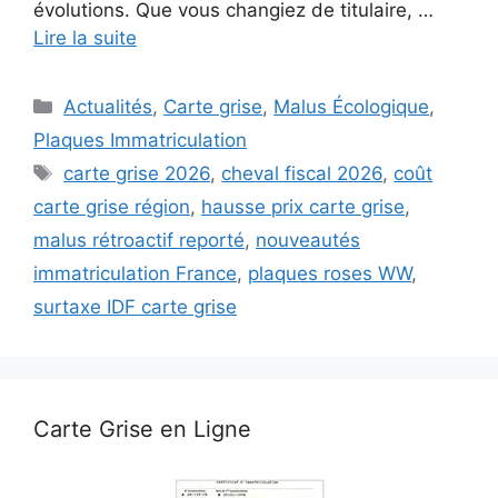
évolutions. Que vous changiez de titulaire, …
Lire la suite
Catégories
Actualités
,
Carte grise
,
Malus Écologique
,
Plaques Immatriculation
Étiquettes
carte grise 2026
,
cheval fiscal 2026
,
coût
carte grise région
,
hausse prix carte grise
,
malus rétroactif reporté
,
nouveautés
immatriculation France
,
plaques roses WW
,
surtaxe IDF carte grise
Carte Grise en Ligne