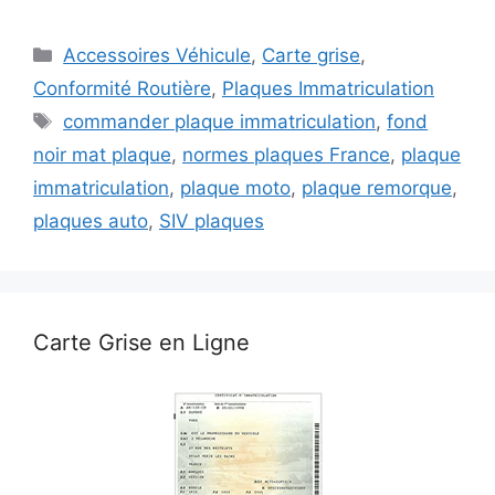
Catégories
Accessoires Véhicule
,
Carte grise
,
Conformité Routière
,
Plaques Immatriculation
Étiquettes
commander plaque immatriculation
,
fond
noir mat plaque
,
normes plaques France
,
plaque
immatriculation
,
plaque moto
,
plaque remorque
,
plaques auto
,
SIV plaques
Carte Grise en Ligne