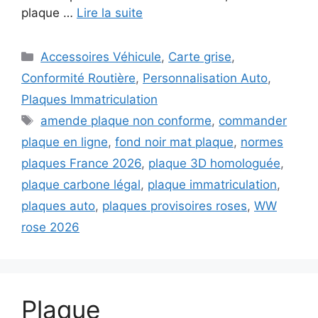
plaque …
Lire la suite
Catégories
Accessoires Véhicule
,
Carte grise
,
Conformité Routière
,
Personnalisation Auto
,
Plaques Immatriculation
Étiquettes
amende plaque non conforme
,
commander
plaque en ligne
,
fond noir mat plaque
,
normes
plaques France 2026
,
plaque 3D homologuée
,
plaque carbone légal
,
plaque immatriculation
,
plaques auto
,
plaques provisoires roses
,
WW
rose 2026
Plaque