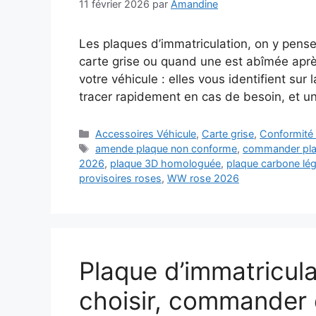
11 février 2026
par
Amandine
Les plaques d’immatriculation, on y pens
carte grise ou quand une est abîmée après
votre véhicule : elles vous identifient sur
tracer rapidement en cas de besoin, et 
Catégories
Accessoires Véhicule
,
Carte grise
,
Conformité 
Étiquettes
amende plaque non conforme
,
commander plaq
2026
,
plaque 3D homologuée
,
plaque carbone lég
provisoires roses
,
WW rose 2026
Plaque d’immatricula
choisir, commander 