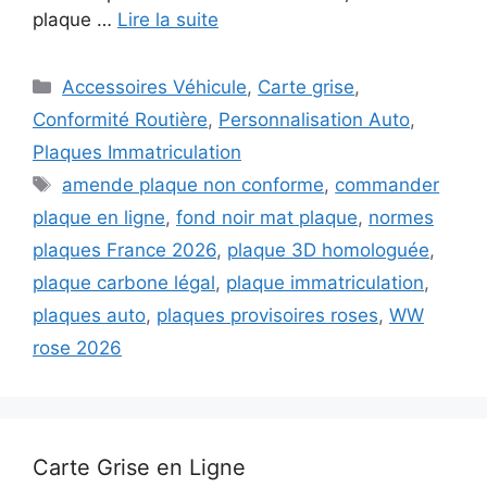
plaque …
Lire la suite
Catégories
Accessoires Véhicule
,
Carte grise
,
Conformité Routière
,
Personnalisation Auto
,
Plaques Immatriculation
Étiquettes
amende plaque non conforme
,
commander
plaque en ligne
,
fond noir mat plaque
,
normes
plaques France 2026
,
plaque 3D homologuée
,
plaque carbone légal
,
plaque immatriculation
,
plaques auto
,
plaques provisoires roses
,
WW
rose 2026
Carte Grise en Ligne