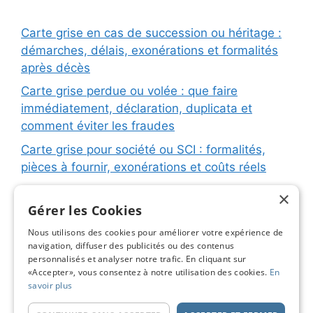
Carte grise en cas de succession ou héritage :
démarches, délais, exonérations et formalités
après décès
Carte grise perdue ou volée : que faire
immédiatement, déclaration, duplicata et
comment éviter les fraudes
Carte grise pour société ou SCI : formalités,
pièces à fournir, exonérations et coûts réels
Carte grise pour remorque ou caravane :
×
immatriculation, fiche d’identification, plaques
Gérer les Cookies
et coûts réels
Nous utilisons des cookies pour améliorer votre expérience de
navigation, diffuser des publicités ou des contenus
Changement de titulaire carte grise : étapes
personnalisés et analyser notre trafic. En cliquant sur
détaillées, coûts réels et astuces pour éviter les
«Accepter», vous consentez à notre utilisation des cookies.
En
pièges
savoir plus