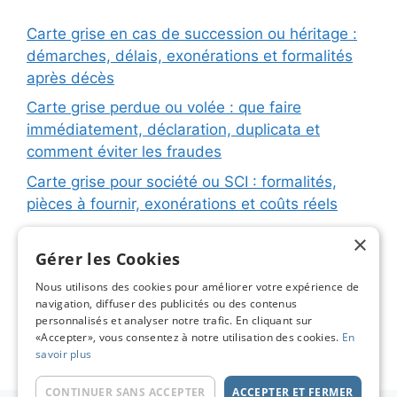
Carte grise en cas de succession ou héritage :
démarches, délais, exonérations et formalités
après décès
Carte grise perdue ou volée : que faire
immédiatement, déclaration, duplicata et
comment éviter les fraudes
Carte grise pour société ou SCI : formalités,
pièces à fournir, exonérations et coûts réels
Carte grise pour remorque ou caravane :
×
immatriculation, fiche d’identification, plaques
Gérer les Cookies
et coûts réels
Nous utilisons des cookies pour améliorer votre expérience de
navigation, diffuser des publicités ou des contenus
Changement de titulaire carte grise : étapes
personnalisés et analyser notre trafic. En cliquant sur
détaillées, coûts réels et astuces pour éviter les
«Accepter», vous consentez à notre utilisation des cookies.
En
pièges
savoir plus
CONTINUER SANS ACCEPTER
ACCEPTER ET FERMER