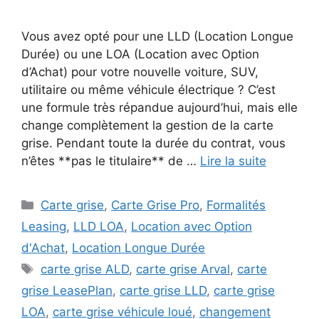
Vous avez opté pour une LLD (Location Longue
Durée) ou une LOA (Location avec Option
d’Achat) pour votre nouvelle voiture, SUV,
utilitaire ou même véhicule électrique ? C’est
une formule très répandue aujourd’hui, mais elle
change complètement la gestion de la carte
grise. Pendant toute la durée du contrat, vous
n’êtes **pas le titulaire** de …
Lire la suite
Catégories
Carte grise
,
Carte Grise Pro
,
Formalités
Leasing
,
LLD LOA
,
Location avec Option
d'Achat
,
Location Longue Durée
Étiquettes
carte grise ALD
,
carte grise Arval
,
carte
grise LeasePlan
,
carte grise LLD
,
carte grise
LOA
,
carte grise véhicule loué
,
changement