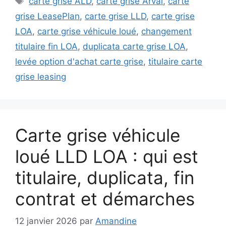
carte grise ALD
,
carte grise Arval
,
carte
grise LeasePlan
,
carte grise LLD
,
carte grise
LOA
,
carte grise véhicule loué
,
changement
titulaire fin LOA
,
duplicata carte grise LOA
,
levée option d'achat carte grise
,
titulaire carte
grise leasing
Carte grise véhicule
loué LLD LOA : qui est
titulaire, duplicata, fin
contrat et démarches
12 janvier 2026
par
Amandine