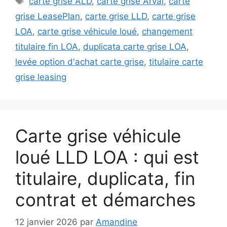
carte grise ALD
,
carte grise Arval
,
carte
grise LeasePlan
,
carte grise LLD
,
carte grise
LOA
,
carte grise véhicule loué
,
changement
titulaire fin LOA
,
duplicata carte grise LOA
,
levée option d'achat carte grise
,
titulaire carte
grise leasing
Carte grise véhicule
loué LLD LOA : qui est
titulaire, duplicata, fin
contrat et démarches
12 janvier 2026
par
Amandine