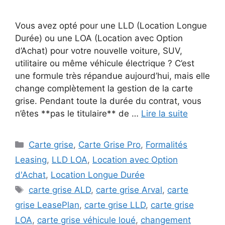
Vous avez opté pour une LLD (Location Longue
Durée) ou une LOA (Location avec Option
d’Achat) pour votre nouvelle voiture, SUV,
utilitaire ou même véhicule électrique ? C’est
une formule très répandue aujourd’hui, mais elle
change complètement la gestion de la carte
grise. Pendant toute la durée du contrat, vous
n’êtes **pas le titulaire** de …
Lire la suite
Catégories
Carte grise
,
Carte Grise Pro
,
Formalités
Leasing
,
LLD LOA
,
Location avec Option
d'Achat
,
Location Longue Durée
Étiquettes
carte grise ALD
,
carte grise Arval
,
carte
grise LeasePlan
,
carte grise LLD
,
carte grise
LOA
,
carte grise véhicule loué
,
changement